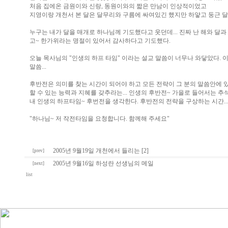
처음 집에온 금원이와 신랑, 동원이와의 짧은 만남이 인상적이었고
지영이랑 개천서 본 달은 달무리와 구름에 싸여있긴 했지만 하얗고 둥근 달
누구는 내가 달을 매개로 하나님께 기도했다고 웃던데... 진짜 난 해와 달
고~ 한가위라는 명절이 있어서 감사하다고 기도했다.
오늘 목사님의 "인생의 하프 타임" 이라는 설교 말씀이 너무나 와닿았다. 
말씀...
후반전은 의미를 찾는 시간이 되어야 하고 모든 전략이 그 분의 말씀안에 
할 수 있는 능력과 지혜를 갖추라는... 인생의 후반전~ 가을로 들어서는 추
내 인생의 하프타임~ 후번전을 생각한다. 후반전의 전략을 구상하는 시간...
"하나님~ 저 작전타임을 요청합니다. 함께해 주세요"
2005년 9월19일 개천에서 들리는 [2]
[prev]
2005년 9월16일 하성란 선생님의 메일
[next]
list