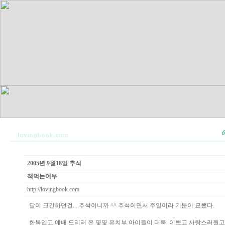
2005년 9월18일 추석
책먹는여우
http://lovingbook.com
달이 크긴하던걸... 추석이니까 ^^ 추석이면서 주일이라 기분이 묘했다.
한복입고 예배 드리러 온 몇몇 유치부 아이들이 더욱 이쁘고 사랑스러웠