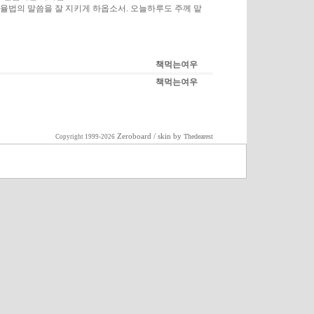
율법의 말씀을 잘 지키게 하옵소서. 오늘하루도 주께 맡
책먹는여우
책먹는여우
Zeroboard
/ skin by
Thedearest
Copyright 1999-2026