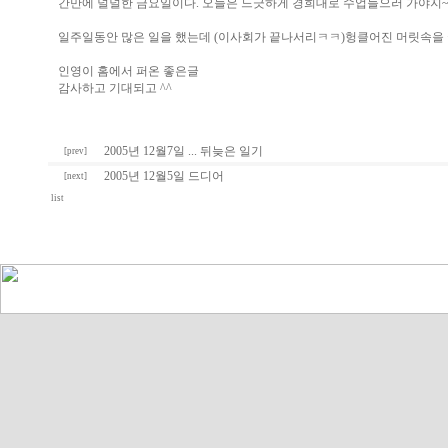
간만에 널널한 금요일이다. 오늘은 느긋하게 경희대로 수업들으러 가야지
일주일동안 많은 일을 했는데 (이사회가 끝나서리ㅋㅋ)헝클어진 머릿속을 
인영이 홈에서 퍼온 좋은글
감사하고 기대되고 ^^
2005년 12월7일 ... 뒤늦은 일기
[prev]
2005년 12월5일 드디어
[next]
list