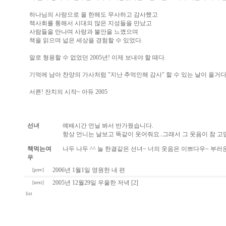
하나님의 사랑으로 올 한해도 무사하고 감사했고
책사회를 통해서 시대의 많은 지성들을 만났고
사람들을 만나며 사랑과 불안을 느꼈으며
책을 읽으며 넓은 세상을 경험할 수 있었다.
말로 형용할 수 없었던 2005년! 이제 보내야 할 때다.
기억에 남아 찬양의 가사처럼 "지난 추억인해 감사" 할 수 있는 날이 올거다
서른! 잔치의 시작~ 아듀 2005
선녀
예배시간 언닐 봐서 반가웠습니다.
항상 언니는 날보고 똑같이 웃어줘요..그래서 그 웃음이 참 고맙
책먹는여
나두 나두 ^^ 늘 한결같은 선녀~ 너의 웃음은 이쁘다우~ 부러운
우
2006년 1월1일 영원한 내 편
[prev]
2005년 12월29일 우울한 저녁 [2]
[next]
list