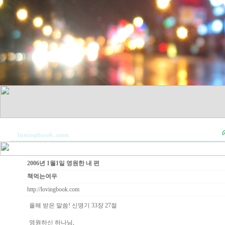
2006년 1월1일 영원한 내 편
책먹는여우
http://lovingbook.com
올해 받은 말씀! 신명기 33장 27절
영원하신 하나님,