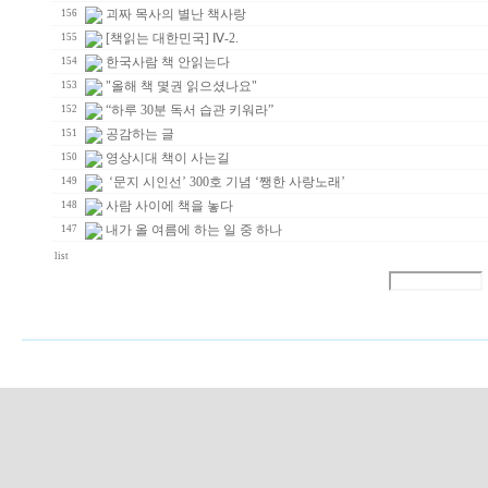
괴짜 목사의 별난 책사랑
156
[책읽는 대한민국] Ⅳ-2.
155
한국사람 책 안읽는다
154
"올해 책 몇권 읽으셨나요"
153
“하루 30분 독서 습관 키워라”
152
공감하는 글
151
영상시대 책이 사는길
150
‘문지 시인선’ 300호 기념 ‘쨍한 사랑노래’
149
사람 사이에 책을 놓다
148
내가 올 여름에 하는 일 중 하나
147
list