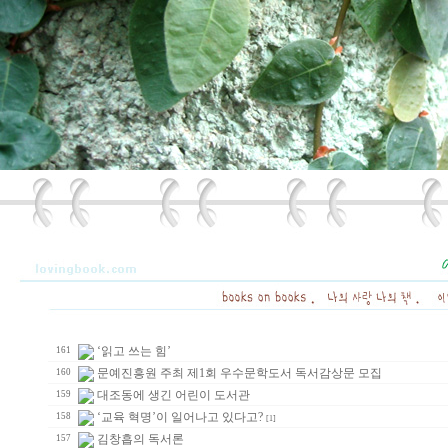
‘읽고 쓰는 힘’
161
문예진흥원 주최 제1회 우수문학도서 독서감상문 모집
160
대조동에 생긴 어린이 도서관
159
‘교육 혁명’이 일어나고 있다고?
158
[1]
김창흡의 독서론
157