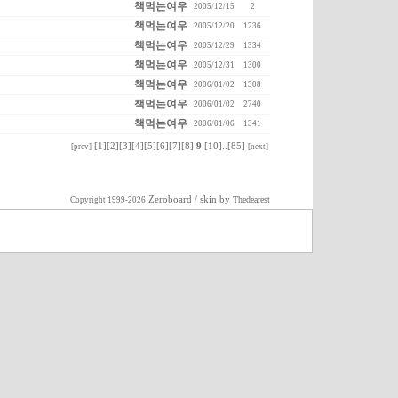
책먹는여우
2005/12/15
2
책먹는여우
2005/12/20
1236
책먹는여우
2005/12/29
1334
책먹는여우
2005/12/31
1300
책먹는여우
2006/01/02
1308
책먹는여우
2006/01/02
2740
책먹는여우
2006/01/06
1341
[1]
[2]
[3]
[4]
[5]
[6]
[7]
[8]
9
[10]
..
[85]
[prev]
[next]
Zeroboard
/ skin by
Thedearest
Copyright 1999-2026